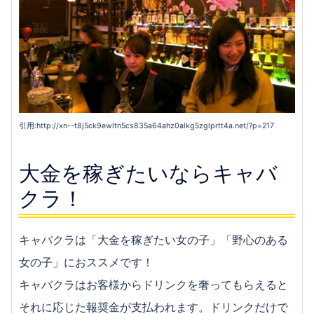
引用:http://xn--t8j5ck9ewltn5cs835a64ahz0alkg5zglprtt4a.net/?p=217
大金を稼ぎたいならキャバ
クラ！
キャバクラは「大金を稼ぎたい女の子」「野心のある
女の子」におススメです！
キャバクラはお客様からドリンクを奢ってもらえると
それに応じた報奨金が支払われます。ドリンクだけで