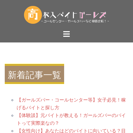
コ
ン
テ
ン
ト
ツ
グ
へ
ル
ス
メ
キ
ニ
ッ
ュ
新着記事一覧
プ
ー
【ガールズバー・コールセンター等】女子必見！稼
げるバイトと探し方
【体験談】元バイトが教える！ガールズバーのバイ
トって実際楽なの？
【女性向け】あなたはどのバイトに向いている？目