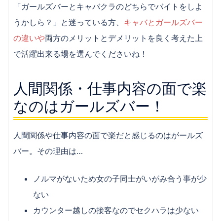
キャバクラのバイトってどう？キャバ嬢の仕事内容
「ガールズバーとキャバクラのどちらでバイトをしよ
まとめ
うかしら？」と迷っている方、
キャバとガールズバー
どっちでバイトする？ガールズバー・キャバクラの
の違いや
両方のメリットとデメリットを良く考えた上
仕事を徹底比較！
で活躍出来る場を選んでくださいね！
まかないが付くのがイイ！ファミレスでバイトをす
るメリット
体入って何？？ガールズバー・キャバクラの体験入
人間関係・仕事内容の面で楽
店について
なのはガールズバー！
出会いも多い？イベントスタッフのバイトって何を
するの？
在宅でも働ける？女性に人気なデータ入力のバイト
人間関係や仕事内容の面で楽だと感じるのはがールズ
について
バー。その理由は…
大学生はラウンジでバイトするのがおすすめな理由
3選！
ノルマがないため女の子同士がいがみ合う事が少
女性向けバイト！イベントコンパニオンのバイトっ
ない
て何をするの？
カウンター越しの接客なのでセクハラは少ない
忙しいって本当？居酒屋でバイトをするメリットと