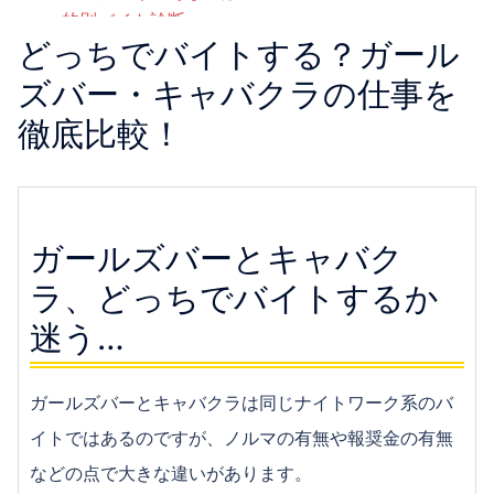
的別バイト診断
どっちでバイトする？ガール
【番外編】彼氏が欲しい女子必見！バイトで恋人を
作るコツ
ズバー・キャバクラの仕事を
【経験談アリ】コールセンターのバイトって大変？
徹底比較！
楽？
おしゃれな雰囲気で働きたい！カフェでバイトをす
るメリット
ガールズバー・キャバクラなどのバイトは危険？経
ガールズバーとキャバク
験者が教えます！
ガールズバー・キャバクラの求人はどこで探す？お
ラ、どっちでバイトするか
店の選び方
迷う…
ガールズバーでバイトしたい！ガールズバーでの仕
事内容とは？
ガールズバーで稼ぐコツ｜さらなる高収入を目指す
ガールズバーとキャバクラは同じナイトワーク系のバ
ためには
イトではあるのですが、ノルマの有無や報奨金の有無
かわいい服を着てバイトしたい！メイド喫茶で働く
などの点で大きな違いがあります。
メリット