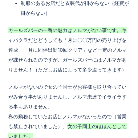
注意点
制服のあるお店だと衣装代が掛からない（経費が
楽そうと思ったら大間違い！？コンビニでバイトす
掛からない）
る注意点
求人を見る前にCHECK！女子がやってはいけないキ
ガールズバーの一番の魅力はノルマがない事です。キ
ツいバイトまとめ
ャバクラだとどうしても「月に〇〇万円の売り上げを
高い時給が魅力！コーヒーレディのバイトって何を
達成」「月に同伴出勤10回クリア」など一定のノルマ
するの？
が課せられるのですが、ガールズバーにはノルマがあ
りません！（ただしお店によって多少違ってきます）
ノルマがないので女の子同士がお客様を取り合ってい
がみ合う事がありませんし、ノルマ未達でイライラす
る事もありません。
私の勤務していたお店はノルマがなかったので（営業
も禁止されていました）、
女の子同士のほほんとして
いました。