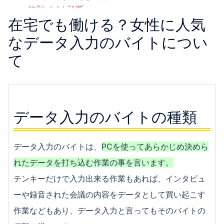
的別バイト診断
在宅でも働ける？女性に人気
【番外編】彼氏が欲しい女子必見！バイトで恋人を
作るコツ
なデータ入力のバイトについ
【経験談アリ】コールセンターのバイトって大変？
て
楽？
おしゃれな雰囲気で働きたい！カフェでバイトをす
るメリット
ガールズバー・キャバクラなどのバイトは危険？経
データ入力のバイトの種類
験者が教えます！
ガールズバー・キャバクラの求人はどこで探す？お
店の選び方
データ入力のバイトは、
PCを使ってあらかじめ決めら
ガールズバーでバイトしたい！ガールズバーでの仕
れたデータを打ち込む作業の事を言います。
事内容とは？
ガールズバーで稼ぐコツ｜さらなる高収入を目指す
テンキーだけで入力出来る作業もあれば、インタビュ
ためには
ーや録音された会議の内容をデータとして買い起こす
かわいい服を着てバイトしたい！メイド喫茶で働く
作業などもあり、データ入力と言ってもそのバイトの
メリット