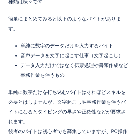
種類は様々です！
キャバクラのバイトってどう？キャバ嬢の仕事内容
まとめ
簡単にまとめてみると以下のようなバイトがありま
どっちでバイトする？ガールズバー・キャバクラの
仕事を徹底比較！
す。
まかないが付くのがイイ！ファミレスでバイトをす
るメリット
単純に数字のデータだけを入力するバイト
体入って何？？ガールズバー・キャバクラの体験入
音声データを文字に起こす仕事（文字起こし）
店について
データ入力だけではなく伝票処理や書類作成など
出会いも多い？イベントスタッフのバイトって何を
事務作業を伴うもの
するの？
在宅でも働ける？女性に人気なデータ入力のバイト
について
単純に数字だけを打ち込むバイトはそれほどスキルを
大学生はラウンジでバイトするのがおすすめな理由
必要とはしませんが、文字起こしや事務作業を伴うバ
3選！
イトになるとタイピングの早さや正確性などが要求さ
女性向けバイト！イベントコンパニオンのバイトっ
れます。
て何をするの？
忙しいって本当？居酒屋でバイトをするメリットと
後者のバイトは初心者でも募集していますが、PC操作