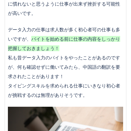
注意点
に慣れないと思うように仕事が出来ず挫折する可能性
楽そうと思ったら大間違い！？コンビニでバイトす
が高いです。
る注意点
求人を見る前にCHECK！女子がやってはいけないキ
データ入力の仕事は求人数が多く初心者可の仕事も多
ツいバイトまとめ
いですが、
バイトを始める前に仕事の内容をしっかり
高い時給が魅力！コーヒーレディのバイトって何を
するの？
把握しておきましょう！
私も昔データ入力のバイトをやったことがあるのです
が、何も確認せずに働いてみたら、中国語の翻訳を要
求されたことがあります！
タイピングスキルを求められる仕事にいきなり初心者
が挑戦するのは無理がありそうです。