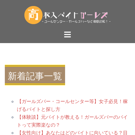
コ
ン
テ
ン
ト
ツ
グ
へ
ル
ス
メ
キ
ニ
ッ
ュ
新着記事一覧
プ
ー
【ガールズバー・コールセンター等】女子必見！稼
げるバイトと探し方
【体験談】元バイトが教える！ガールズバーのバイ
トって実際楽なの？
【女性向け】あなたはどのバイトに向いている？目