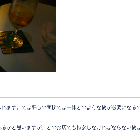
られます。では肝心の面接では一体どのような物が必要になる
れるかと思いますが、どのお店でも持参しなければならない物