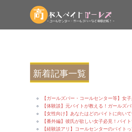
コ
ン
テ
ン
ツ
へ
ス
キ
ッ
新着記事一覧
プ
【ガールズバー・コールセンター等】女子
【体験談】元バイトが教える！ガールズバ
【女性向け】あなたはどのバイトに向いて
【番外編】彼氏が欲しい女子必見！バイト
【経験談アリ】コールセンターのバイトっ