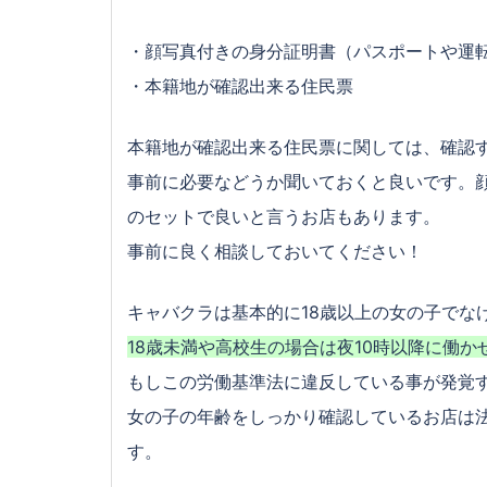
・顔写真付きの身分証明書（パスポートや運
・本籍地が確認出来る住民票
本籍地が確認出来る住民票に関しては、確認
事前に必要などうか聞いておくと良いです。
のセットで良いと言うお店もあります。
事前に良く相談しておいてください！
キャバクラは基本的に18歳以上の女の子でな
18歳未満や高校生の場合は夜10時以降に働
もしこの労働基準法に違反している事が発覚
女の子の年齢をしっかり確認しているお店は
す。