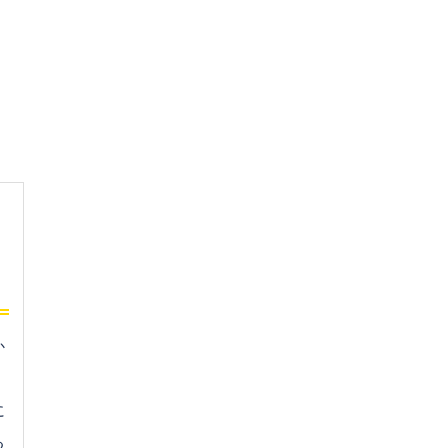
か
に
る