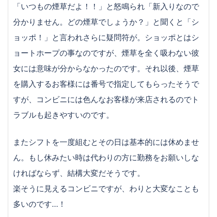
注意点
「いつもの煙草だよ！！」と怒鳴られ「新入りなので
楽そうと思ったら大間違い！？コンビニでバイトす
分かりません。どの煙草でしょうか？」と聞くと「シ
る注意点
ョッポ！」と言われさらに疑問符が。ショッポとはシ
求人を見る前にCHECK！女子がやってはいけないキ
ョートホープの事なのですが、煙草を全く吸わない彼
ツいバイトまとめ
高い時給が魅力！コーヒーレディのバイトって何を
女には意味が分からなかったのです。それ以後、煙草
するの？
を購入するお客様には番号で指定してもらったそうで
すが、コンビニには色んなお客様が来店されるのでト
ラブルも起きやすいのです。
またシフトを一度組むとその日は基本的には休めませ
ん。もし休みたい時は代わりの方に勤務をお願いしな
ければならず、結構大変だそうです。
楽そうに見えるコンビニですが、わりと大変なことも
多いのです…！