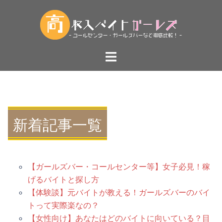
コ
ン
テ
ン
ト
ツ
グ
へ
ル
ス
メ
キ
ニ
ッ
ュ
新着記事一覧
プ
ー
【ガールズバー・コールセンター等】女子必見！稼
げるバイトと探し方
【体験談】元バイトが教える！ガールズバーのバイ
トって実際楽なの？
【女性向け】あなたはどのバイトに向いている？目