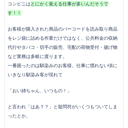
キャバクラのバイトってどう？キャバ嬢の仕事内容
コンビニは
とにかく覚える仕事が多いんだそうで
まとめ
す！！
どっちでバイトする？ガールズバー・キャバクラの
仕事を徹底比較！
お客様が購入された商品のバーコードを読み取り商品
まかないが付くのがイイ！ファミレスでバイトをす
をレジ袋に詰める作業だけではなく、公共料金の収納
るメリット
代行やタバコ・切手の販売、宅配の荷物受付・揚げ物
体入って何？？ガールズバー・キャバクラの体験入
店について
など業務は多岐に渡ります。
出会いも多い？イベントスタッフのバイトって何を
一番困ったのは馴染みのお客様。仕事に慣れない頃に
するの？
いきなり馴染み客が現れて
在宅でも働ける？女性に人気なデータ入力のバイト
について
「おい姉ちゃん、いつもの！」
大学生はラウンジでバイトするのがおすすめな理由
3選！
と言われ「はあ？？」と疑問符がいくつもついてしま
女性向けバイト！イベントコンパニオンのバイトっ
て何をするの？
ったとか。
忙しいって本当？居酒屋でバイトをするメリットと