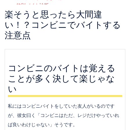
的別バイト診断
楽そうと思ったら大間違
【番外編】彼氏が欲しい女子必見！バイトで恋人を
作るコツ
い！？コンビニでバイトする
【経験談アリ】コールセンターのバイトって大変？
注意点
楽？
おしゃれな雰囲気で働きたい！カフェでバイトをす
るメリット
ガールズバー・キャバクラなどのバイトは危険？経
コンビニのバイトは覚える
験者が教えます！
ガールズバー・キャバクラの求人はどこで探す？お
ことが多く決して楽じゃな
店の選び方
い
ガールズバーでバイトしたい！ガールズバーでの仕
事内容とは？
ガールズバーで稼ぐコツ｜さらなる高収入を目指す
私にはコンビニバイトをしていた友人がいるのです
ためには
が、彼女曰く「コンビニはただ、レジだけやっていれ
かわいい服を着てバイトしたい！メイド喫茶で働く
ば良いわけじゃない」そうです。
メリット